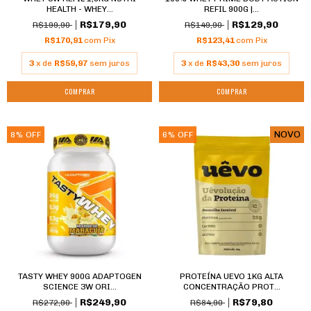
HEALTH - WHEY...
REFIL 900G |...
R$179,90
R$129,90
R$199,90
R$149,90
R$170,91
com
Pix
R$123,41
com
Pix
3
x de
R$59,97
sem juros
3
x de
R$43,30
sem juros
COMPRAR
COMPRAR
NOVO
8
%
OFF
6
%
OFF
TASTY WHEY 900G ADAPTOGEN
PROTEÍNA UEVO 1KG ALTA
SCIENCE 3W ORI...
CONCENTRAÇÃO PROT...
R$249,90
R$79,80
R$272,90
R$84,90