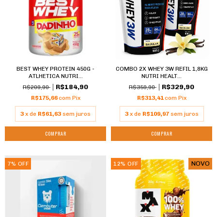
BEST WHEY PROTEIN 450G -
COMBO 2X WHEY 3W REFIL 1,8KG
ATLHETICA NUTRI...
NUTRI HEALT...
R$184,90
R$329,90
R$209,90
R$359,90
R$175,66
com
Pix
R$313,41
com
Pix
3
x de
R$61,63
sem juros
3
x de
R$109,97
sem juros
COMPRAR
COMPRAR
NOVO
7
%
OFF
12
%
OFF