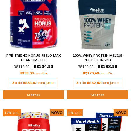
PRÉ-TREINO HÓRUS 7BELO MAX
100% WHEY PROTEIN MELIUS
TITANIUM 300G
NUTRITION 2KG
R$104,90
R$188,90
R$119,90
R$199,90
R$99,66
com
Pix
R$179,46
com
Pix
3
x de
R$34,97
sem juros
3
x de
R$62,97
sem juros
COMPRAR
NOVO
NOVO
12
%
OFF
8
%
OFF