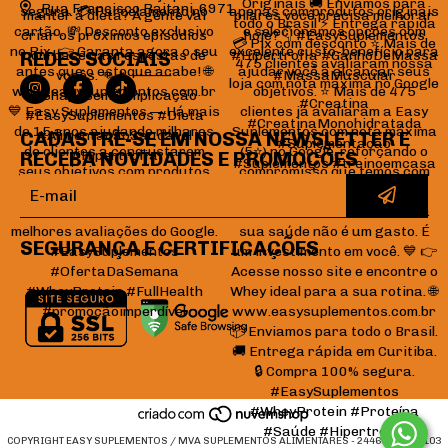
Rua Francisco Raitani, 6971
REDES SOCIAIS
CADASTRE-SE EM NOSSA NEWSLETTER E
RECEBA NOVIDADES E PROMOÇÕES
SEGURANÇA E CERTIFICAÇÕES
COPYRIGHT EASY SUPLEMENTOS / MVA SUPLEMENTOS ALIMENTARES - 24466433000103