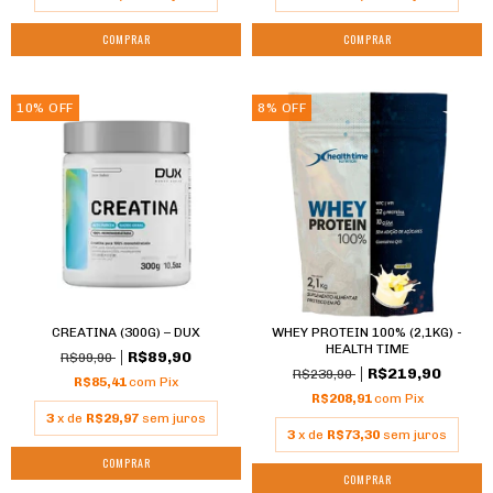
COMPRAR
10
%
OFF
8
%
OFF
CREATINA (300G) – DUX
WHEY PROTEIN 100% (2,1KG) -
HEALTH TIME
R$89,90
R$99,90
R$219,90
R$239,90
R$85,41
com
Pix
R$208,91
com
Pix
3
x de
R$29,97
sem juros
3
x de
R$73,30
sem juros
COMPRAR