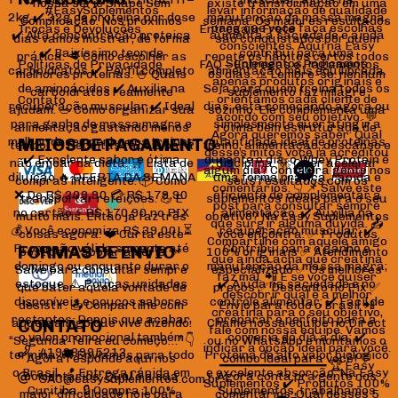
Trocas e Devoluções
Entrega & Frete
Políticas de Privacidade
FAQ – Entregas e Pagamentos
Contato
MEIOS DE PAGAMENTO
FORMAS DE ENVIO
CONTATO
41998995213
SAC@easysuplementos.com.br