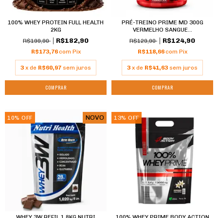
100% WHEY PROTEIN FULL HEALTH
PRÉ-TREINO PRIME MD 300G
2KG
VERMELHO SANGUE...
R$182,90
R$124,90
R$199,90
R$129,90
R$173,76
com
Pix
R$118,66
com
Pix
3
x de
R$60,97
sem juros
3
x de
R$41,63
sem juros
COMPRAR
COMPRAR
NOVO
10
%
OFF
13
%
OFF
WHEY 3W REFIL 1,8KG NUTRI
100% WHEY PRIME BODY ACTION