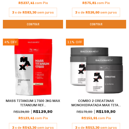
R$237,41
com
Pix
R$75,81
com
Pix
3
x de
R$83,30
sem juros
3
x de
R$26,60
sem juros
COMPRAR
4
%
OFF
11
%
OFF
MASS TITANIUM 17500 3KG MAX
COMBO 2 CREATINAS
TITANIUM REF...
MONOHIDRATADA MAX TITA...
R$129,90
R$159,90
R$134,90
R$179,90
R$123,41
com
Pix
R$151,91
com
Pix
3
x de
R$43,30
sem juros
3
x de
R$53,30
sem juros