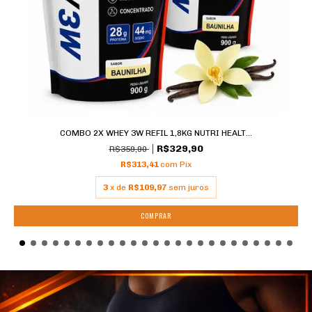
COMBO 2X WHEY 3W REFIL 1,8KG NUTRI HEALT...
R$329,90
R$359,90
R$313,41
com
Pix
3
x de
R$109,97
sem juros
COMPRAR