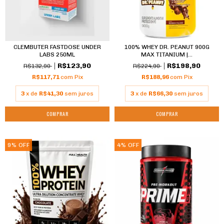
CLEMBUTER FASTDOSE UNDER
100% WHEY DR. PEANUT 900G
LABS 250ML
MAX TITANIUM |...
R$123,90
R$198,90
R$132,90
R$224,90
R$117,71
com
Pix
R$188,96
com
Pix
3
x de
R$41,30
sem juros
3
x de
R$66,30
sem juros
COMPRAR
COMPRAR
9
%
OFF
4
%
OFF