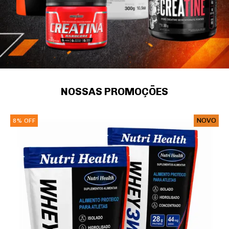
NOSSAS PROMOÇŌES
NOVO
8
%
OFF