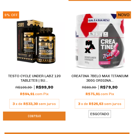
NOVO
9
%
OFF
TESTO CYCLE UNDER LABZ 120
CREATINA 7BELO MAX TITANIUM
TABLETES | SU...
300G ORIGINA...
R$99,90
R$79,90
R$109,90
R$89,90
R$94,91
com
Pix
R$75,91
com
Pix
3
x de
R$33,30
sem juros
3
x de
R$26,63
sem juros
ESGOTADO