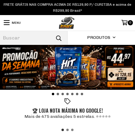
FRETE GRÁTIS NAS COMPRA ACIMA DE R$129,90 P/ CURITIBA e acima de
R$299,90 Brasil*
0
MENU
PRODUTOS
🏆 LOJA NOTA MÁXIMA NO GOOGLE!
Mais de 475 avaliações 5 estrelas. ⭐⭐⭐⭐⭐